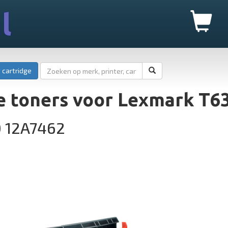
l
 cartridge
e toners voor Lexmark T6
0 12A7462