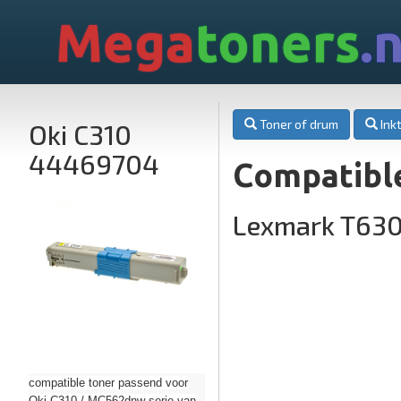
Mega
toners
.n
Toner of drum
Inkt
Oki C310
44469704
Compatibl
Lexmark T63
compatible toner passend voor
Oki C310 / MC562dnw serie van