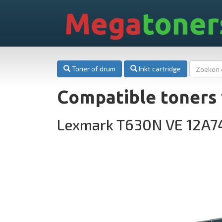
Mega
toner
Toner of drum
Inkt cartridge
Compatible toners
Lexmark T630N VE 12A7