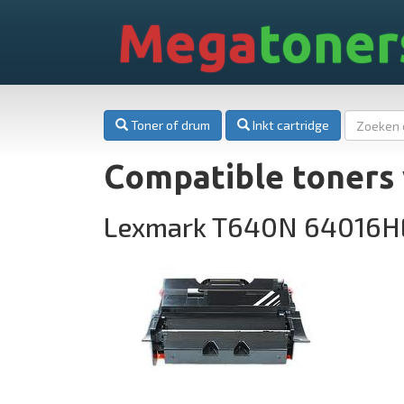
Mega
toner
Toner of drum
Inkt cartridge
Compatible toners
Lexmark T640N 64016H