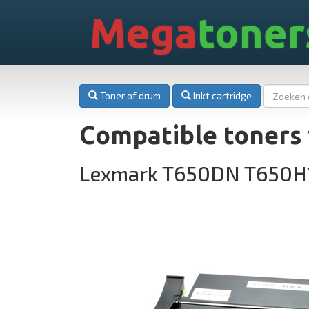
Mega
toner
Toner of drum
Inkt cartridge
Compatible toners
Lexmark T650DN T650H