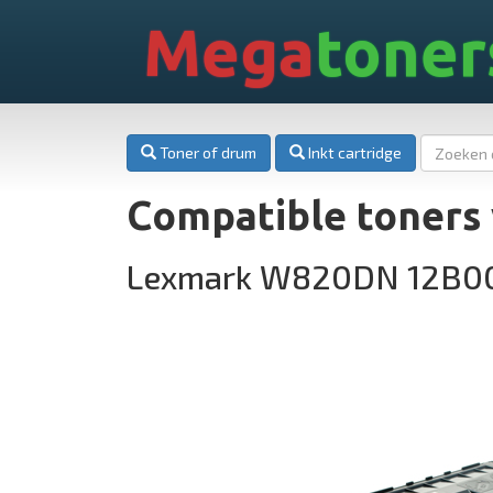
Mega
toner
Toner of drum
Inkt cartridge
Compatible toner
Lexmark W820DN 12B0