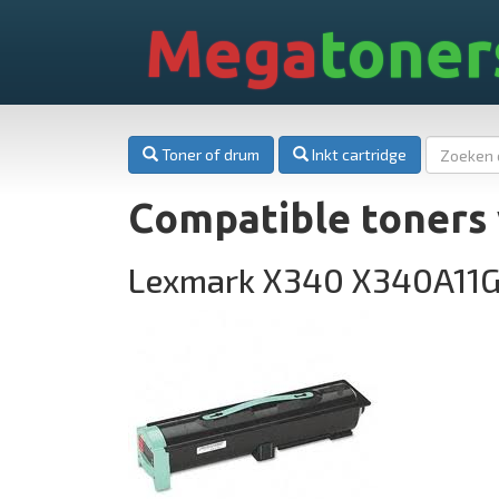
Mega
toner
Toner of drum
Inkt cartridge
Compatible toners
Lexmark X340 X340A11