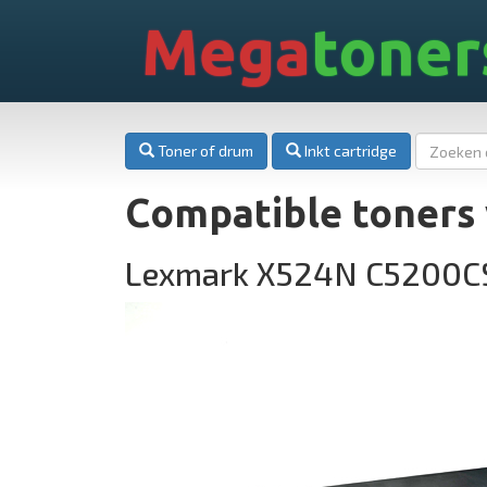
Mega
toner
Toner of drum
Inkt cartridge
Compatible toners
Lexmark X524N C5200C