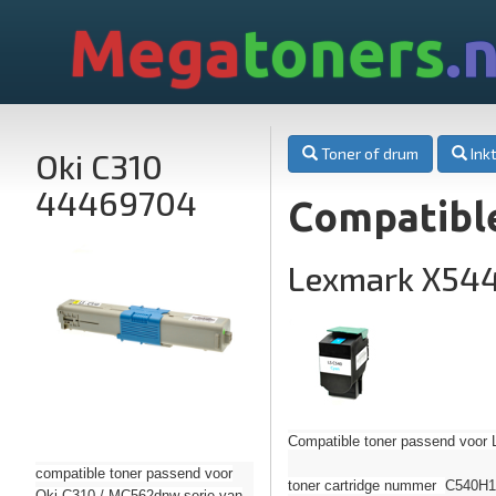
Mega
toners
.n
Toner of drum
Inkt
Oki C310
44469704
Compatibl
Lexmark X54
Compatible toner passend voor 
compatible toner passend voor
toner cartridge nummer
C540H1C
Oki C310 / MC562dnw serie van