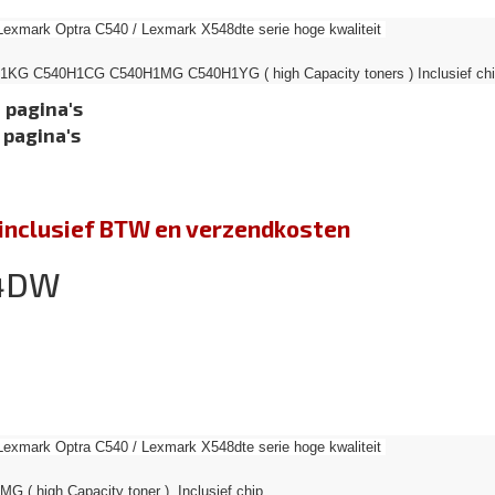
Lexmark Optra C540 / Lexmark X548dte serie hoge kwaliteit
1KG C540H1CG C540H1MG C540H1YG ( high Capacity toners ) Inclusief ch
 pagina's
 pagina's
jn inclusief BTW en verzendkosten
44DW
Lexmark Optra C540 / Lexmark X548dte serie hoge kwaliteit
G ( high Capacity toner ) Inclusief chip