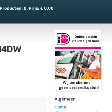
Producten:
0
, Prijs: €
0,00
544DW
Algemeen
Home