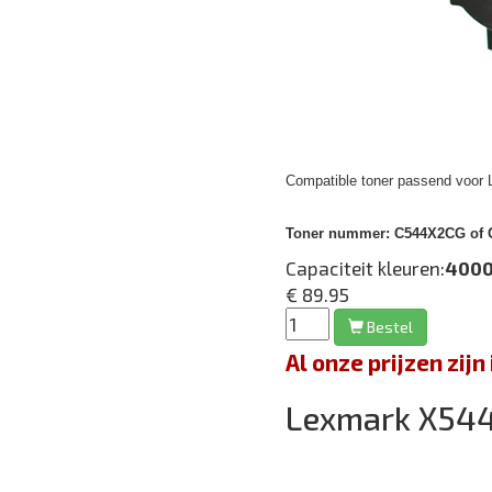
Compatible toner passend voor
Toner nummer:
C544X2CG of C
Capaciteit kleuren:
4000
€ 89.95
Bestel
Al onze prijzen zi
Lexmark X5