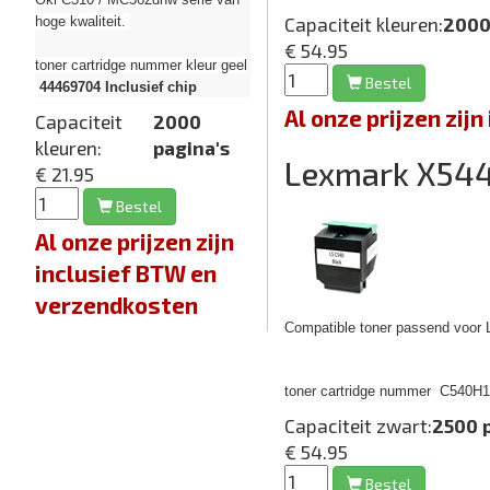
Capaciteit kleuren:
2000
hoge kwaliteit.
€ 54.95
toner cartridge nummer kleur geel
Bestel
44469704
Inclusief chip
Al onze prijzen zi
Capaciteit
2000
kleuren:
pagina's
Lexmark X5
€ 21.95
Bestel
Al onze prijzen zijn
inclusief BTW en
verzendkosten
Compatible toner passend voor 
toner cartridge nummer
C540H1K
Capaciteit zwart:
2500 
€ 54.95
Bestel