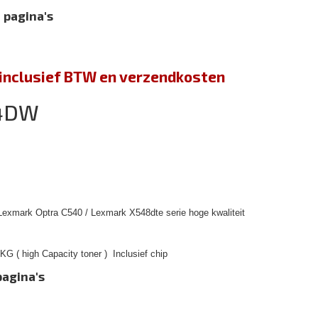
 pagina's
jn inclusief BTW en verzendkosten
44DW
Lexmark Optra C540 / Lexmark X548dte serie hoge kwaliteit
G ( high Capacity toner ) Inclusief chip
pagina's