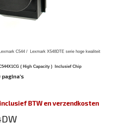
 Lexmark C544 / Lexmark X548DTE serie hoge kwaliteit
544X1CG ( High Capacity ) Inclusief Chip
 pagina's
jn inclusief BTW en verzendkosten
44DW