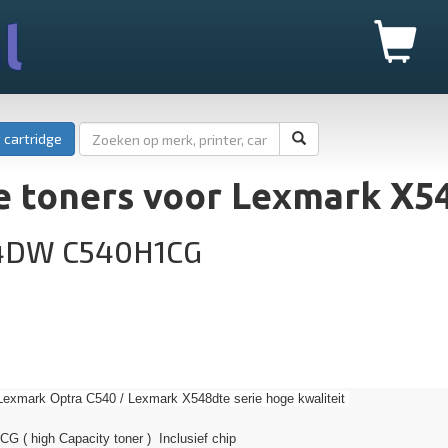
l
 cartridge
e toners voor Lexmark X
4DW C540H1CG
Lexmark Optra C540 / Lexmark X548dte serie hoge kwaliteit
G ( high Capacity toner ) Inclusief chip