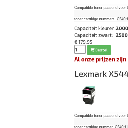
Compatible toner passend voor 
toner cartridge nummers
C540H
Capaciteit kleuren:
2000
Capaciteit zwart:
2500
€ 179.95
Bestel
Al onze prijzen zi
Lexmark X5
Compatible toner passend voor 
toner cartridge nummer
C540H1M