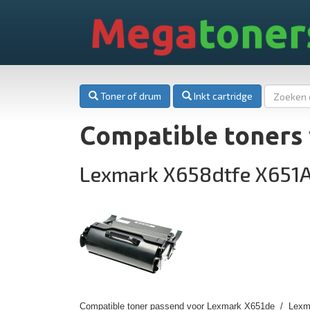
Mega
toner
Toner of drum
Inkt cartridge
Compatible toners
Lexmark X658dtfe X651A
Compatible toner passend voor Lexmark X651de / Lexma